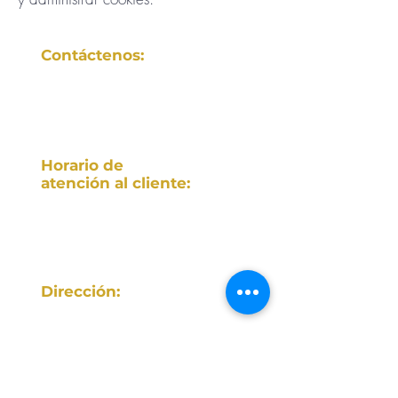
Contáctenos:
(+34)
699 10 99 76
margalidacaimari@gmail.com
Horario de
atención
al cliente:
Lunes a Domingo
10:00 -17:00
Dirección:
Margalida Caimari
Tersal nº 16,
07314 Caimari,
Islas